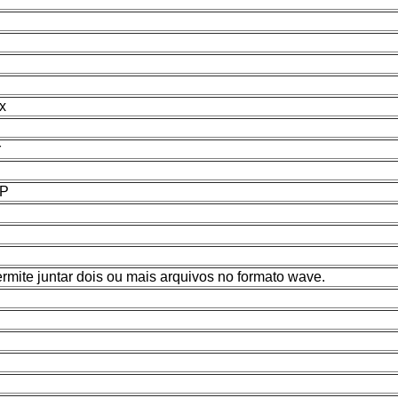
x
r
AP
mite juntar dois ou mais arquivos no formato wave.