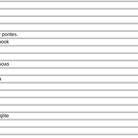
r pontes.
ebook
ssoas
a
lite