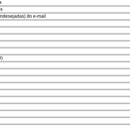
a
os
indesejadas) do e-mail
D)