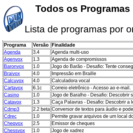
Todos os Programas 
Lista de programas por o
Programa
Versão
Finalidade
Agenda
3.4
Agenda multi-uso
Agenvox
1.3
Agenda de compromissos
Baronvox
1.0
Jogo do Barão - Desafio: Tente conse
Braivox
4.0
Impressão em Braille
Calcuvox
4.0
Calculadora vocal
Cartavox
6.1c
Correio eletrônico - Acesso ao e-mail.
Casino
1.0
Jogo de Baralho - Desafio: Descobrir s
Catavox
1.3
Caça Palavras - Desafio: Descobrir a l
Cdmp3
2.2 beta
Conversor de textos para áudio e pode
Cdrec
1.0
Permite gravar arquivos de um local d
Cheqvox
2.5
Emissor de cheques
Chessvox
1.0
Jogo de xadrez