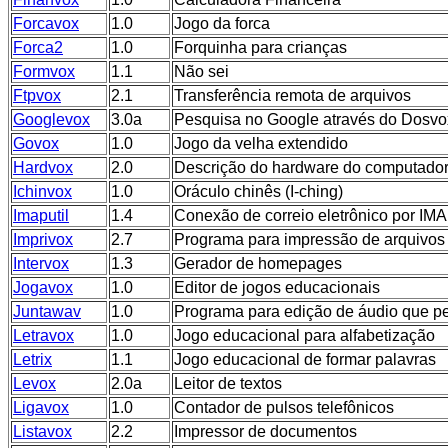
Forcavox
1.0
Jogo da forca
Forca2
1.0
Forquinha para crianças
Formvox
1.1
Não sei
Ftpvox
2.1
Transferência remota de arquivos
Googlevox
3.0a
Pesquisa no Google através do Dosvo
Govox
1.0
Jogo da velha extendido
Hardvox
2.0
Descrição do hardware do computado
Ichinvox
1.0
Oráculo chinês (I-ching)
Imaputil
1.4
Conexão de correio eletrônico por IM
Imprivox
2.7
Programa para impressão de arquivos
Intervox
1.3
Gerador de homepages
Jogavox
1.0
Editor de jogos educacionais
Juntawav
1.0
Programa para edição de áudio que per
Letravox
1.0
Jogo educacional para alfabetização
Letrix
1.1
Jogo educacional de formar palavras
Levox
2.0a
Leitor de textos
Ligavox
1.0
Contador de pulsos telefônicos
Listavox
2.2
Impressor de documentos