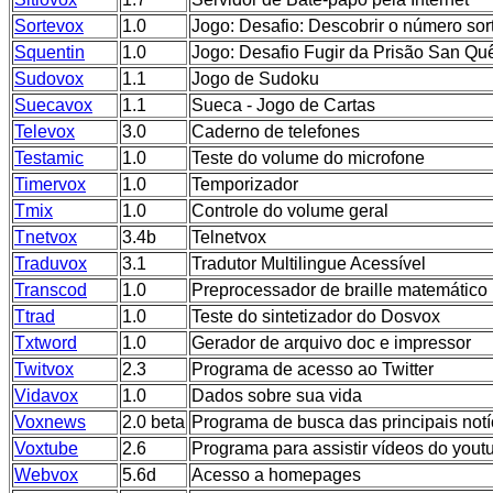
Sortevox
1.0
Jogo: Desafio: Descobrir o número sor
Squentin
1.0
Jogo: Desafio Fugir da Prisão San Qu
Sudovox
1.1
Jogo de Sudoku
Suecavox
1.1
Sueca - Jogo de Cartas
Televox
3.0
Caderno de telefones
Testamic
1.0
Teste do volume do microfone
Timervox
1.0
Temporizador
Tmix
1.0
Controle do volume geral
Tnetvox
3.4b
Telnetvox
Traduvox
3.1
Tradutor Multilingue Acessível
Transcod
1.0
Preprocessador de braille matemático
Ttrad
1.0
Teste do sintetizador do Dosvox
Txtword
1.0
Gerador de arquivo doc e impressor
Twitvox
2.3
Programa de acesso ao Twitter
Vidavox
1.0
Dados sobre sua vida
Voxnews
2.0 beta
Programa de busca das principais notíc
Voxtube
2.6
Programa para assistir vídeos do yout
Webvox
5.6d
Acesso a homepages