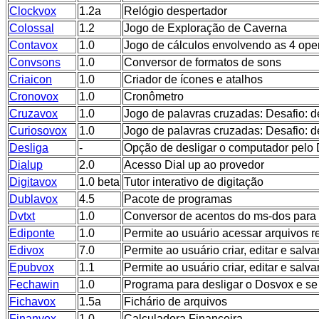
Clockvox
1.2a
Relógio despertador
Colossal
1.2
Jogo de Exploração de Caverna
Contavox
1.0
Jogo de cálculos envolvendo as 4 ope
Convsons
1.0
Conversor de formatos de sons
Criaicon
1.0
Criador de ícones e atalhos
Cronovox
1.0
Cronômetro
Cruzavox
1.0
Jogo de palavras cruzadas: Desafio: d
Curiosovox
1.0
Jogo de palavras cruzadas: Desafio: d
Desliga
-
Opção de desligar o computador pelo
Dialup
2.0
Acesso Dial up ao provedor
Digitavox
1.0 beta
Tutor interativo de digitação
Dublavox
4.5
Pacote de programas
Dvtxt
1.0
Conversor de acentos do ms-dos par
Ediponte
1.0
Permite ao usuário acessar arquivos 
Edivox
7.0
Permite ao usuário criar, editar e salvar
Epubvox
1.1
Permite ao usuário criar, editar e salv
Fechawin
1.0
Programa para desligar o Dosvox e s
Fichavox
1.5a
Fichário de arquivos
Finanvox
1.0
Calculadora Financeira