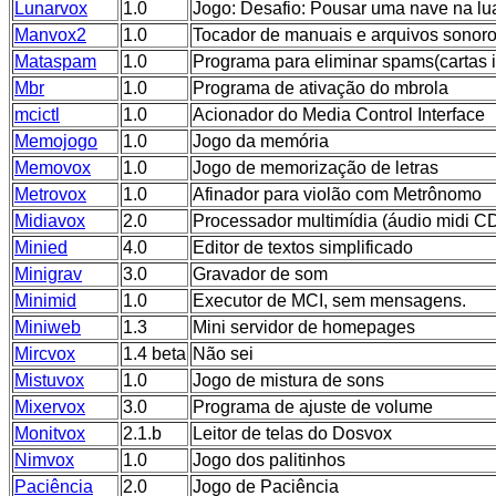
Lunarvox
1.0
Jogo: Desafio: Pousar uma nave na lu
Manvox2
1.0
Tocador de manuais e arquivos sonor
Mataspam
1.0
Programa para eliminar spams(cartas 
Mbr
1.0
Programa de ativação do mbrola
mcictl
1.0
Acionador do Media Control Interface
Memojogo
1.0
Jogo da memória
Memovox
1.0
Jogo de memorização de letras
Metrovox
1.0
Afinador para violão com Metrônomo
Midiavox
2.0
Processador multimídia (áudio midi C
Minied
4.0
Editor de textos simplificado
Minigrav
3.0
Gravador de som
Minimid
1.0
Executor de MCI, sem mensagens.
Miniweb
1.3
Mini servidor de homepages
Mircvox
1.4 beta
Não sei
Mistuvox
1.0
Jogo de mistura de sons
Mixervox
3.0
Programa de ajuste de volume
Monitvox
2.1.b
Leitor de telas do Dosvox
Nimvox
1.0
Jogo dos palitinhos
Paciência
2.0
Jogo de Paciência