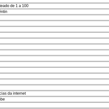
teado de 1 a 100
êntin
ias da internet
ube