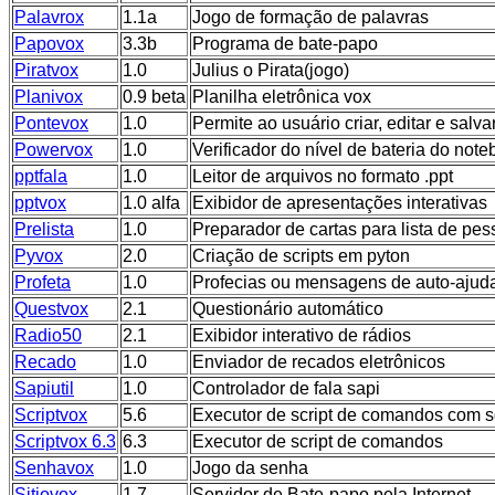
Palavrox
1.1a
Jogo de formação de palavras
Papovox
3.3b
Programa de bate-papo
Piratvox
1.0
Julius o Pirata(jogo)
Planivox
0.9 beta
Planilha eletrônica vox
Pontevox
1.0
Permite ao usuário criar, editar e salva
Powervox
1.0
Verificador do nível de bateria do not
pptfala
1.0
Leitor de arquivos no formato .ppt
pptvox
1.0 alfa
Exibidor de apresentações interativas
Prelista
1.0
Preparador de cartas para lista de pe
Pyvox
2.0
Criação de scripts em pyton
Profeta
1.0
Profecias ou mensagens de auto-ajud
Questvox
2.1
Questionário automático
Radio50
2.1
Exibidor interativo de rádios
Recado
1.0
Enviador de recados eletrônicos
Sapiutil
1.0
Controlador de fala sapi
Scriptvox
5.6
Executor de script de comandos com sq
Scriptvox 6.3
6.3
Executor de script de comandos
Senhavox
1.0
Jogo da senha
Sitiovox
1.7
Servidor de Bate-papo pela Internet