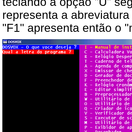
teclando a opção "U" se
representa a abreviatura d
"F1" apresenta então o "m