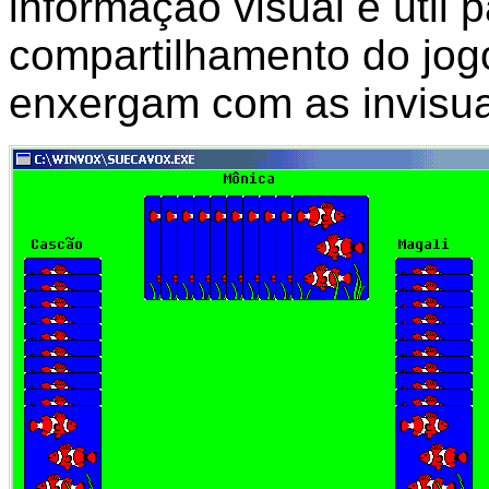
informação visual é útil 
compartilhamento do jog
enxergam com as invisua